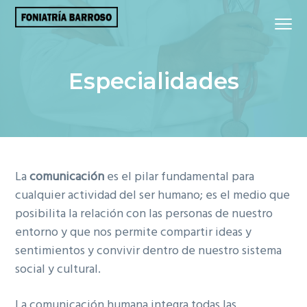
S
S
S
Menu
k
k
k
Bienvenidos
Clínica de Foniatria y Logopedia del Dr. Barroso
a
i
i
i
la
página
p
p
p
web
del
Especialidades
t
t
t
Dr.
Barroso
Rodilla
o
o
o
p
m
f
r
a
o
i
i
o
m
n
t
La
comunicación
es el pilar fundamental para
a
c
e
cualquier actividad del ser humano; es el medio que
r
o
r
posibilita la relación con las personas de nuestro
y
n
entorno y que nos permite compartir ideas y
n
t
sentimientos y convivir dentro de nuestro sistema
a
e
social y cultural.
v
n
i
t
La comunicación humana integra todas las